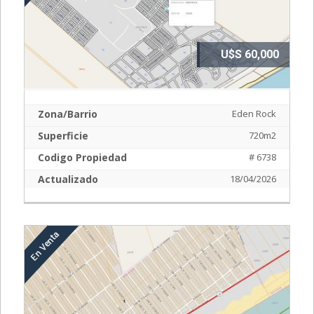
U$S 60,000
Zona/Barrio
Eden Rock
Superficie
720m2
Codigo Propiedad
# 6738
Actualizado
18/04/2026