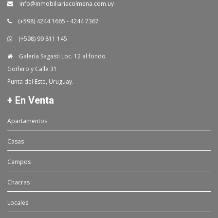
info@inmobiliariacolmena.com.uy
(+598) 4244 1665 - 4244 7367
(+598) 99 811 145
Galería Sagasti Loc. 12 al fondo
Gorlero y Calle 31
Punta del Este, Uruguay.
+ En Venta
Apartamentos
Casas
Campos
Chacras
Locales