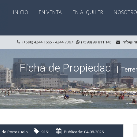
INICIO
EN VENTA
EN ALQUILER
NOSOTRO
(+598) 4244 1665 - 4244 7367
(+598) 99 811 145
info@in
Ficha de Propiedad
Terre
 de Portezuelo
9161
Publicada: 04-08-2026