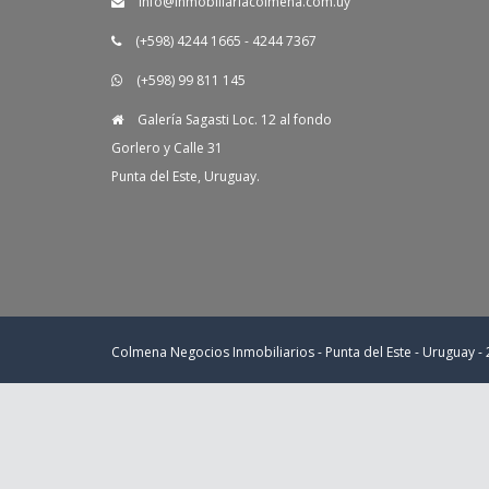
info@inmobiliariacolmena.com.uy
(+598) 4244 1665 - 4244 7367
(+598) 99 811 145
Galería Sagasti Loc. 12 al fondo
Gorlero y Calle 31
Punta del Este, Uruguay.
Colmena Negocios Inmobiliarios - Punta del Este - Uruguay -