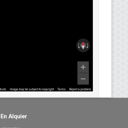
tcuts
Image may be subject to copyright
Terms
Report a problem
 En Alquier