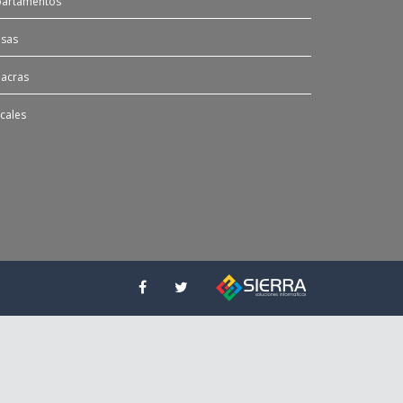
artamentos
sas
acras
cales