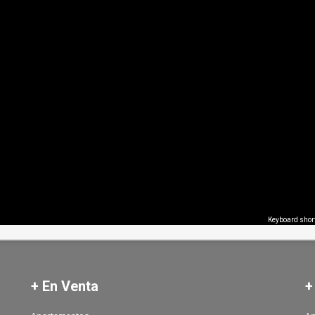
Keyboard shor
+ En Venta
+