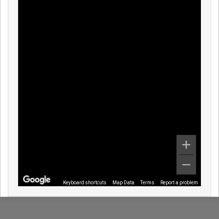
Keyboard shortcuts
Map Data
Terms
Report a problem