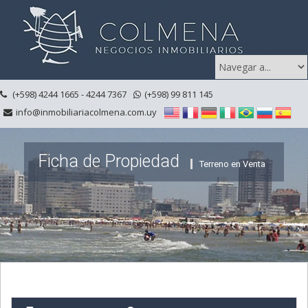
(+598) 4244 1665 - 4244 7367
(+598) 99 811 145
info@inmobiliariacolmena.com.uy
Ficha de Propiedad
Terreno en Venta