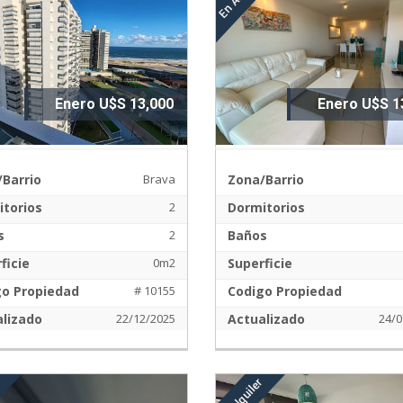
Enero U$S 13,000
Enero U$S 1
Barrio
Brava
Zona/Barrio
torios
2
Dormitorios
s
2
Baños
ficie
0m2
Superficie
go Propiedad
# 10155
Codigo Propiedad
lizado
22/12/2025
Actualizado
24/0