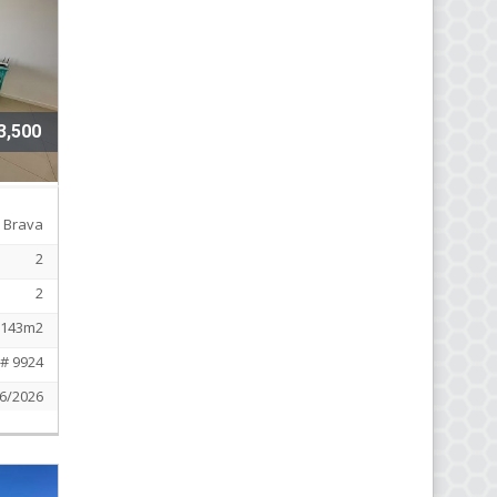
3,500
Brava
2
2
143m2
# 9924
6/2026