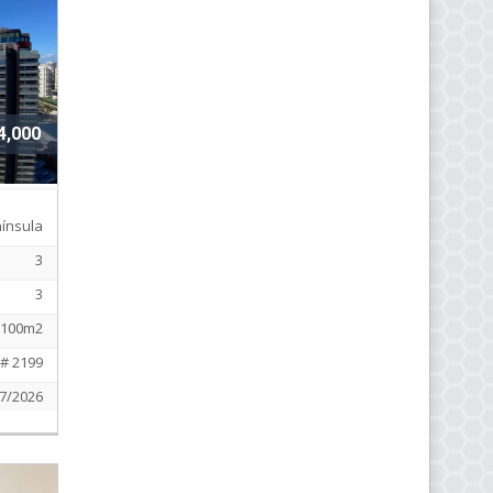
4,000
ínsula
3
3
100m2
# 2199
7/2026