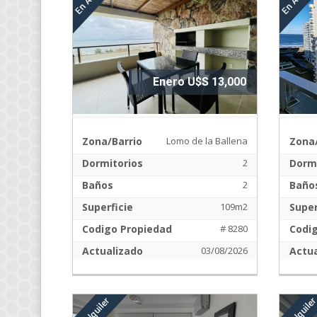
Enero U$S 13,000
Zona/Barrio
Lomo de la Ballena
Zona/
Dormitorios
2
Dormi
Baños
2
Baño
Superficie
109m2
Super
Codigo Propiedad
# 8280
Codi
Actualizado
03/08/2026
Actua