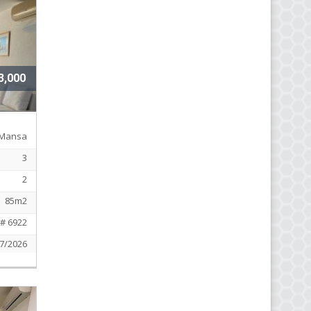
3,000
Mansa
3
2
85m2
# 6922
7/2026