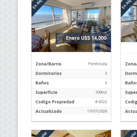
Enero U$S 14,000
Zona/Barrio
Península
Zona/
Dormitorios
3
Dormi
Baños
3
Baño
Superficie
100m2
Super
Codigo Propiedad
# 6322
Codi
Actualizado
17/07/2026
Actua