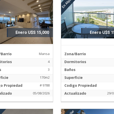
Enero U$S 15,000
Enero U$S 1
Barrio
Mansa
Zona/Barrio
torios
4
Dormitorios
s
3
Baños
ficie
170m2
Superficie
go Propiedad
# 9788
Codigo Propiedad
lizado
05/08/2026
Actualizado
29/0