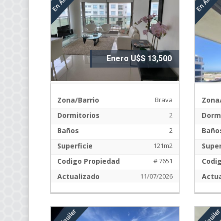
Enero U$S 13,500
Zona/Barrio
Brava
Zona/
Dormitorios
2
Dormi
Baños
2
Baño
Superficie
121m2
Super
Codigo Propiedad
# 7651
Codi
Actualizado
11/07/2026
Actua