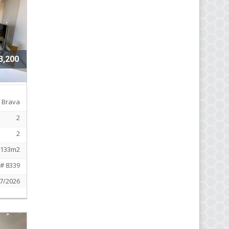
3,200
Brava
2
2
133m2
# 8339
7/2026