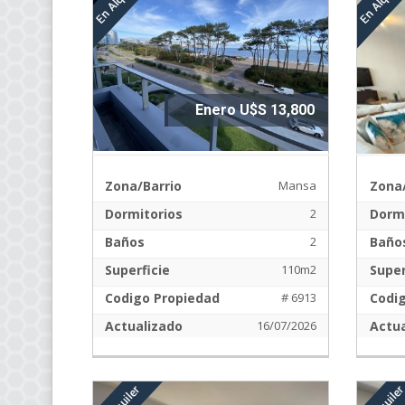
Enero U$S 13,800
Zona/Barrio
Mansa
Zona/
Dormitorios
2
Dormi
Baños
2
Baño
Superficie
110m2
Super
Codigo Propiedad
# 6913
Codi
Actualizado
16/07/2026
Actua