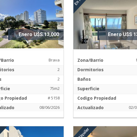
Enero U$S 13,000
Enero U$S 1
Barrio
Brava
Zona/Barrio
torios
2
Dormitorios
s
2
Baños
ficie
75m2
Superficie
go Propiedad
# 5158
Codigo Propiedad
lizado
08/06/2026
Actualizado
02/0