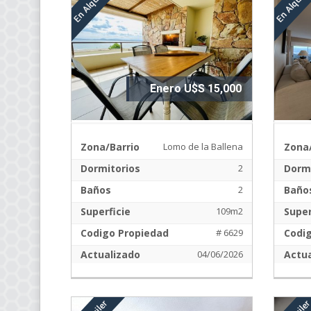
Enero U$S 15,000
Zona/Barrio
Lomo de la Ballena
Zona/
Dormitorios
2
Dormi
Baños
2
Baño
Superficie
109m2
Super
Codigo Propiedad
# 6629
Codi
Actualizado
04/06/2026
Actua