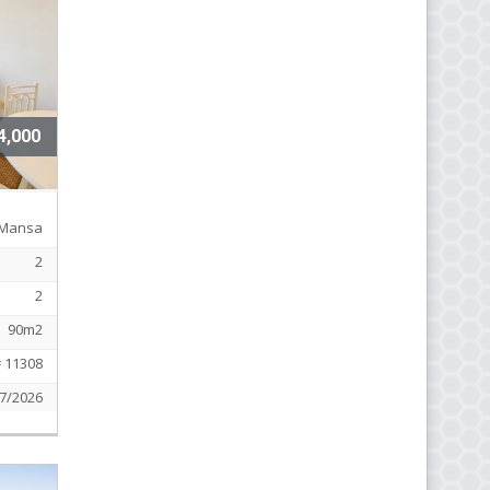
4,000
Mansa
2
2
90m2
# 11308
7/2026