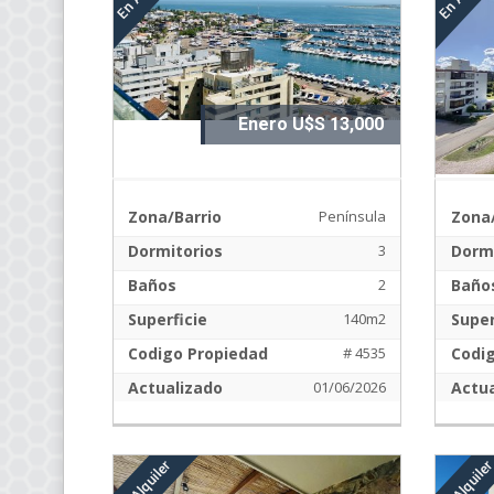
Enero U$S 13,000
Zona/Barrio
Península
Zona/
Dormitorios
3
Dormi
Baños
2
Baño
Superficie
140m2
Super
Codigo Propiedad
# 4535
Codi
Actualizado
01/06/2026
Actua