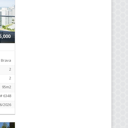
5,000
Brava
2
2
95m2
# 6348
6/2026