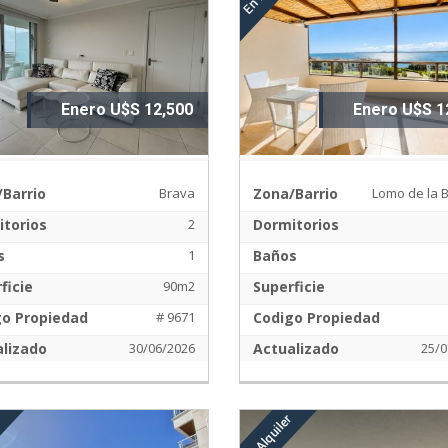
Enero U$S 12,500
Enero U$S 1
Barrio
Brava
Zona/Barrio
Lomo de la 
torios
2
Dormitorios
s
1
Baños
ficie
90m2
Superficie
go Propiedad
# 9671
Codigo Propiedad
lizado
30/06/2026
Actualizado
25/0