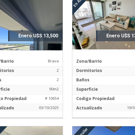
Enero U$S 13,500
Enero U$S 1
Barrio
Brava
Zona/Barrio
torios
2
Dormitorios
s
2
Baños
ficie
90m2
Superficie
go Propiedad
# 10654
Codigo Propiedad
lizado
03/10/2025
Actualizado
19/0