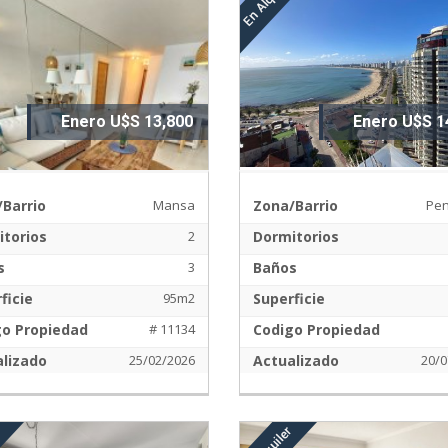
Enero U$S 13,800
Enero U$S 1
Barrio
Mansa
Zona/Barrio
Pen
torios
2
Dormitorios
s
3
Baños
ficie
95m2
Superficie
go Propiedad
# 11134
Codigo Propiedad
lizado
25/02/2026
Actualizado
20/0