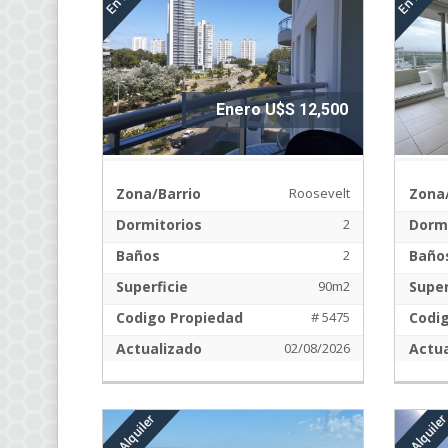
Enero U$S 12,500
Zona/Barrio
Roosevelt
Zona/
Dormitorios
2
Dormi
Baños
2
Baño
Superficie
90m2
Super
Codigo Propiedad
# 5475
Codi
Actualizado
02/08/2026
Actua