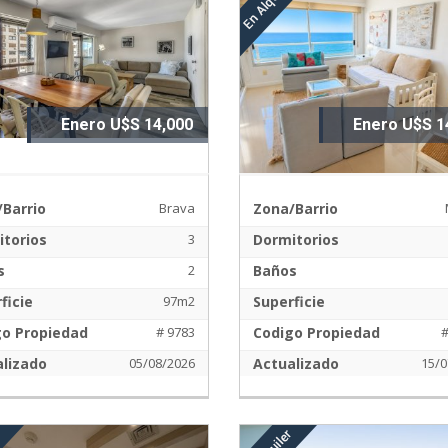
Enero U$S 14,000
Enero U$S 1
Barrio
Brava
Zona/Barrio
torios
3
Dormitorios
s
2
Baños
ficie
97m2
Superficie
go Propiedad
# 9783
Codigo Propiedad
lizado
05/08/2026
Actualizado
15/0