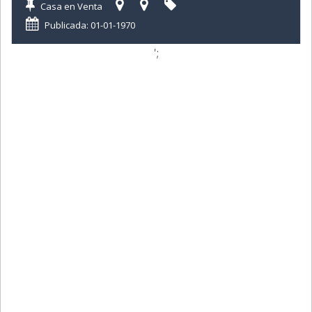
Casa en Venta
Publicada: 01-01-1970
';