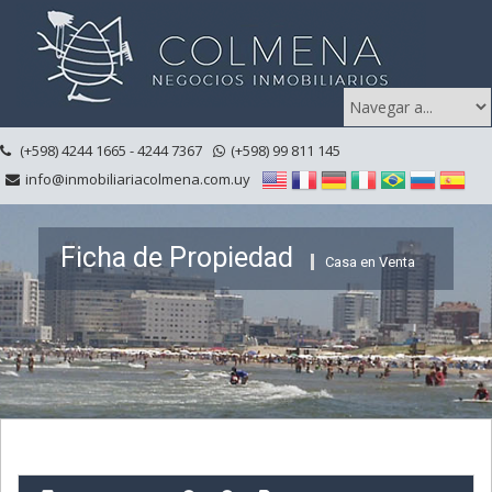
(+598) 4244 1665 - 4244 7367
(+598) 99 811 145
info@inmobiliariacolmena.com.uy
Ficha de Propiedad
Casa en Venta