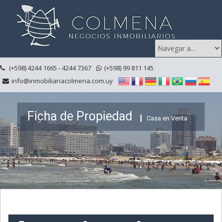
(+598) 4244 1665 - 4244 7367
(+598) 99 811 145
info@inmobiliariacolmena.com.uy
Ficha de Propiedad
Casa en Venta