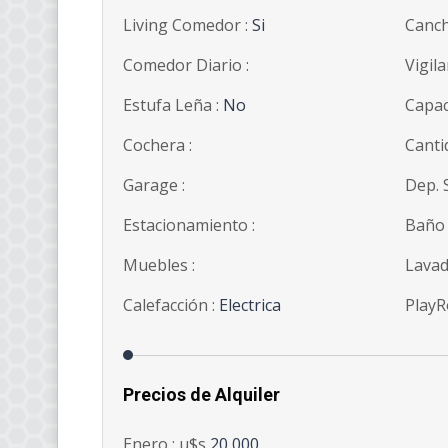
Living Comedor :
Si
Canch
Comedor Diario :
Vigila
Estufa Leña :
No
Capac
Cochera :
Canti
Garage :
Dep. S
Estacionamiento :
Baño 
Muebles :
Lavad
Calefacción :
Electrica
PlayR
Precios de Alquiler
Enero : u$s
20,000