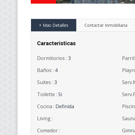
+ Mas Detalles
Contactar Inmobiliaria
Caracteristicas
Dormitorios :
3
Parril
Baños :
4
Playr
Suites :
3
Serv.
Toilette :
Si
Serv.
Cocina :
Definida
Piscin
Living :
Sauna
Comedor :
Gimna