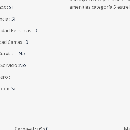
amenities categoría 5 estrel
as :
Si
ncia :
Si
idad Personas :
0
dad Camas :
0
ervicio :
No
Servicio :
No
ero :
oom :
Si
Carnaval : u$s
0
Ma