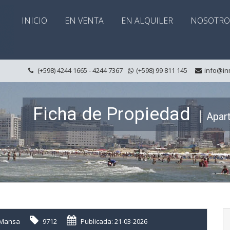
INICIO
EN VENTA
EN ALQUILER
NOSOTRO
(+598) 4244 1665 - 4244 7367
(+598) 99 811 145
info@in
Ficha de Propiedad
Apar
Mansa
9712
Publicada: 21-03-2026