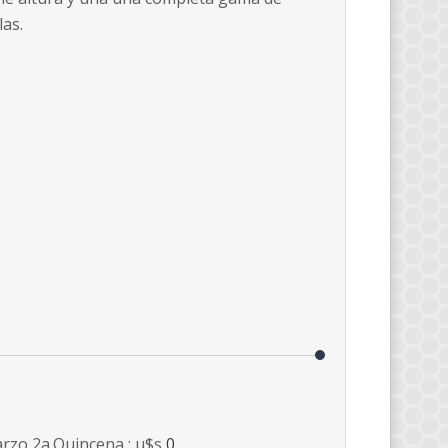
las.
rzo 2a.Quincena : u$s
0