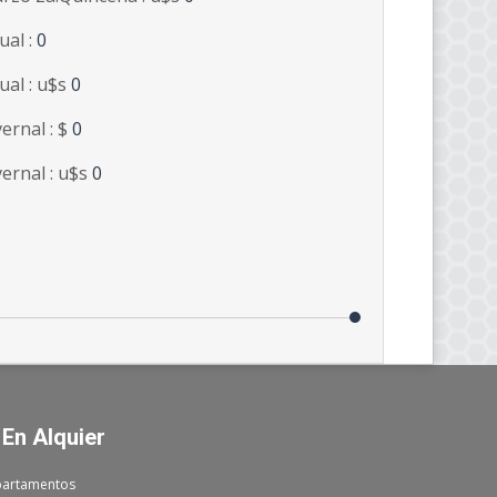
ual :
0
ual : u$s
0
vernal : $
0
vernal : u$s
0
 En Alquier
artamentos