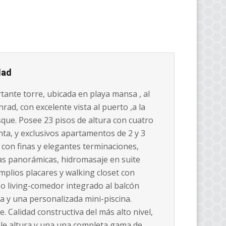
dad
ante torre, ubicada en playa mansa , al
rad, con excelente vista al puerto ,a la
sque. Posee 23 pisos de altura con cuatro
ta, y exclusivos apartamentos de 2 y 3
 con finas y elegantes terminaciones,
tas panorámicas, hidromasaje en suite
mplios placares y walking closet con
so living-comedor integrado al balcón
a y una personalizada mini-piscina.
e. Calidad constructiva del más alto nivel,
ble altura y una una completa gama de