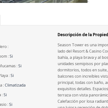
';
Descripción de la Propie
Season Tower es una import
lero :
lado del Resort & Casino Con
oom :
Si
bahía, a playa brava y al bo
unidades semipisos por plan
Mucamas :
Si
dormitorios, todos en suite,
Playa :
Si
balcones con increíbles vis
principal, todas con baño, a
a :
Climatizada
exquisitos detalles. Espacio
 :
Si
terraza con vista panorámic
Calefacción por losa radiant
sio :
Si
una lujosa recepción de do