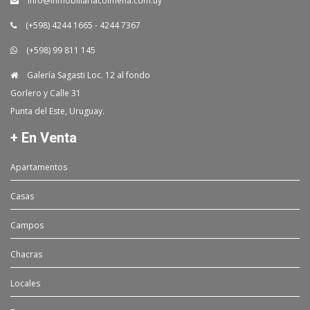
info@inmobiliariacolmena.com.uy
(+598) 4244 1665 - 4244 7367
(+598) 99 811 145
Galería Sagasti Loc. 12 al fondo
Gorlero y Calle 31
Punta del Este, Uruguay.
+ En Venta
Apartamentos
Casas
Campos
Chacras
Locales