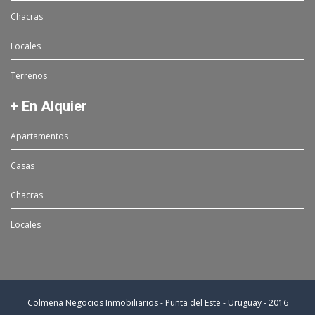
Chacras
Locales
Terrenos
+ En Alquier
Apartamentos
Casas
Chacras
Locales
Colmena Negocios Inmobiliarios - Punta del Este - Uruguay - 2016