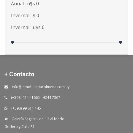
Anual : u$s
0
Invernal : $
0
Invernal : u$s
0
+ Contacto
info@inmobiliariacolmena.com.uy
(+598) 4244 1665 - 4244 7367
(+598) 99 811 145
Galería Sagasti Loc. 12 al fondo
Gorlero y Calle 31