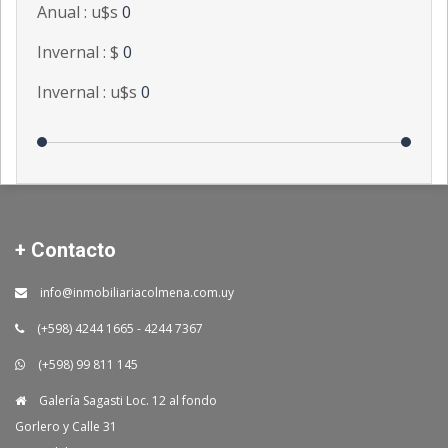
Anual : u$s
0
Invernal : $
0
Invernal : u$s
0
+ Contacto
info@inmobiliariacolmena.com.uy
(+598) 4244 1665 - 4244 7367
(+598) 99 811 145
Galería Sagasti Loc. 12 al fondo
Gorlero y Calle 31