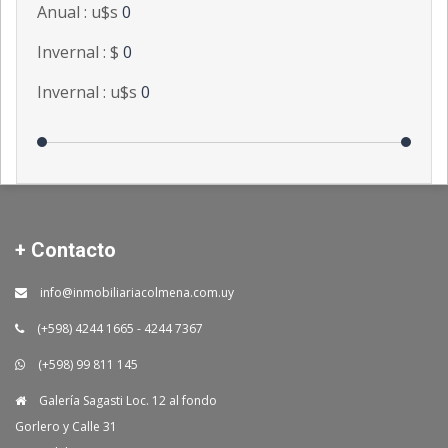
Anual : u$s
0
Invernal : $
0
Invernal : u$s
0
+ Contacto
info@inmobiliariacolmena.com.uy
(+598) 4244 1665 - 4244 7367
(+598) 99 811 145
Galería Sagasti Loc. 12 al fondo
Gorlero y Calle 31