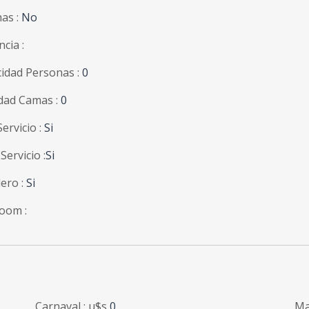
as :
No
ncia :
idad Personas :
0
dad Camas :
0
ervicio :
Si
Servicio :
Si
ero :
Si
oom :
Carnaval : u$s
0
Ma