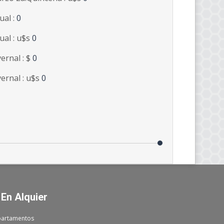
ual :
0
ual : u$s
0
vernal : $
0
vernal : u$s
0
 En Alquier
artamentos