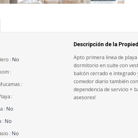
Descripción de la Propie
Apto primera linea de playa 
lero :
No
dormitorio en suite con ves
oom :
balcón cerrado e integrado y
comedor diario también con
Mucamas :
dependencia de servicio + b
laya :
asesores!
a :
No
';
 :
No
sio :
No