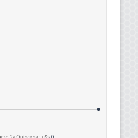
rzo 2a.Quincena : u$s
0