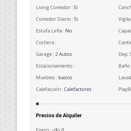
Living Comedor :
Si
Canch
Comedor Diario :
Si
Vigila
Estufa Leña :
No
Capac
Cochera :
Canti
Garage :
2 Autos
Dep. S
Estacionamiento :
Baño 
Muebles :
basico
Lavad
Calefacción :
Calefactores
PlayR
Precios de Alquiler
Enero : u$s
0