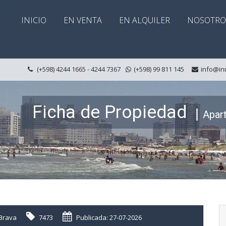
INICIO
EN VENTA
EN ALQUILER
NOSOTRO
(+598) 4244 1665 - 4244 7367
(+598) 99 811 145
info@in
Ficha de Propiedad
Apar
Brava
7473
Publicada: 27-07-2026