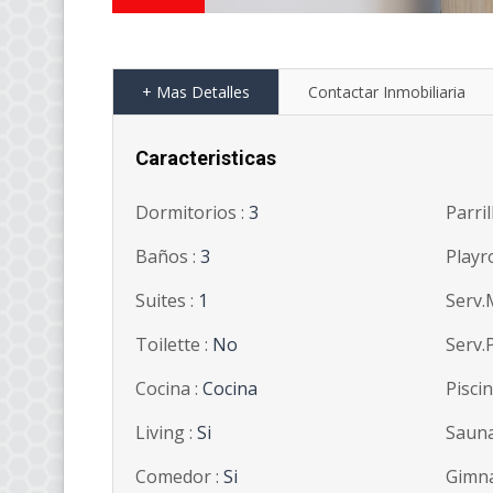
+ Mas Detalles
Contactar Inmobiliaria
Caracteristicas
Dormitorios :
3
Parril
Baños :
3
Playr
Suites :
1
Serv.
Toilette :
No
Serv.P
Cocina :
Cocina
Piscin
Living :
Si
Sauna
Comedor :
Si
Gimna