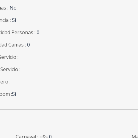
as :
No
ncia :
Si
idad Personas :
0
dad Camas :
0
ervicio :
Servicio :
ero :
oom :
Si
Carnaval : u$s
0
Ma