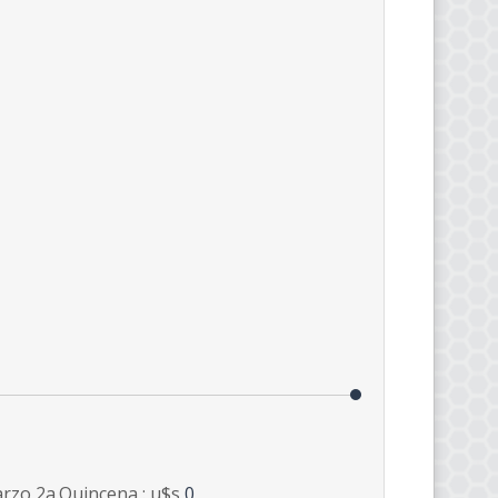
rzo 2a.Quincena : u$s
0