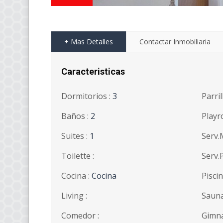
+ Mas Detalles
Contactar Inmobiliaria
Caracteristicas
Dormitorios :
3
Parril
Baños :
2
Playr
Suites :
1
Serv.
Toilette :
Serv.P
Cocina :
Cocina
Piscin
Living :
Sauna
Comedor :
Gimna