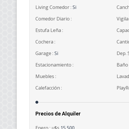
Living Comedor :
Si
Canch
Comedor Diario :
Vigila
Estufa Leña :
Capac
Cochera :
Canti
Garage :
Si
Dep. S
Estacionamiento :
Baño 
Muebles :
Lavad
Calefacción :
PlayR
Precios de Alquiler
Enero : u$s
15,500