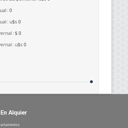
ual :
0
ual : u$s
0
vernal : $
0
vernal : u$s
0
 En Alquier
artamentos