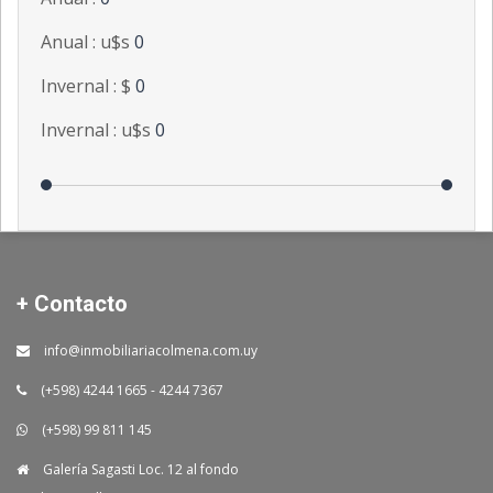
Anual : u$s
0
Invernal : $
0
Invernal : u$s
0
+ Contacto
info@inmobiliariacolmena.com.uy
(+598) 4244 1665 - 4244 7367
(+598) 99 811 145
Galería Sagasti Loc. 12 al fondo