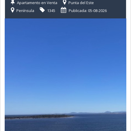
Apartamento en Venta
Punta del Este
Península
1345
Publicada: 05-08-2026