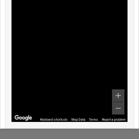
Keyboard shortcuts
Map Data
Terms
Report a problem