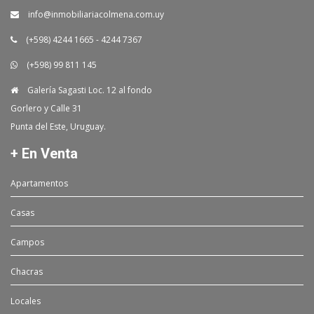
info@inmobiliariacolmena.com.uy
(+598) 4244 1665 - 4244 7367
(+598) 99 811 145
Galería Sagasti Loc. 12 al fondo
Gorlero y Calle 31
Punta del Este, Uruguay.
+ En Venta
Apartamentos
Casas
Campos
Chacras
Locales