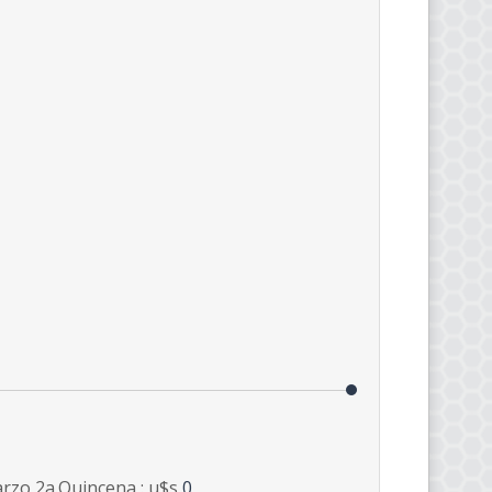
rzo 2a.Quincena : u$s
0