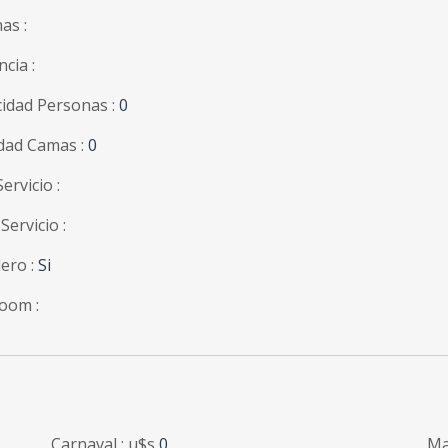
as :
ncia :
idad Personas :
0
dad Camas :
0
ervicio :
Servicio :
ero :
Si
oom :
Carnaval : u$s
0
Ma