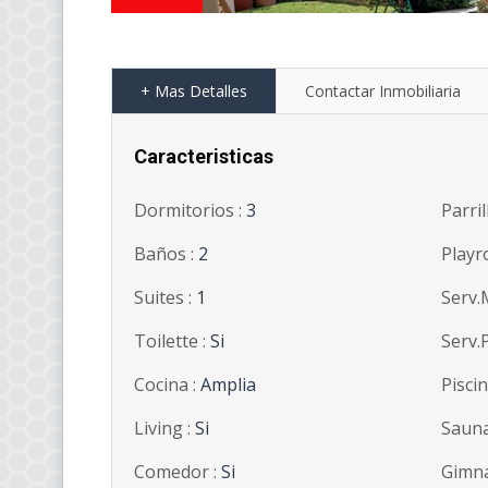
+ Mas Detalles
Contactar Inmobiliaria
Caracteristicas
Dormitorios :
3
Parril
Baños :
2
Playr
Suites :
1
Serv.
Toilette :
Si
Serv.P
Cocina :
Amplia
Piscin
Living :
Si
Sauna
Comedor :
Si
Gimna