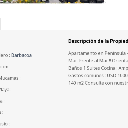
';
Descripción de la Propie
Apartamento en Península -
lero :
Barbacoa
Mar. Frente al Mar !! Orien
oom :
Baños 1 Suites Cocina : Ampl
Gastos comunes : USD 1000 S
Mucamas :
140 m2 Consulte con nuestr
laya :
a :
 :
sio :