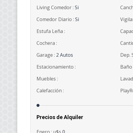
Living Comedor :
Si
Canch
Comedor Diario :
Si
Vigila
Estufa Leña :
Capac
Cochera :
Canti
Garage :
2 Autos
Dep. S
Estacionamiento :
Baño 
Muebles :
Lavad
Calefacción :
PlayR
Precios de Alquiler
Enero : u$s
0