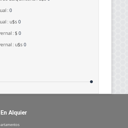
ual :
0
ual : u$s
0
vernal : $
0
vernal : u$s
0
 En Alquier
artamentos