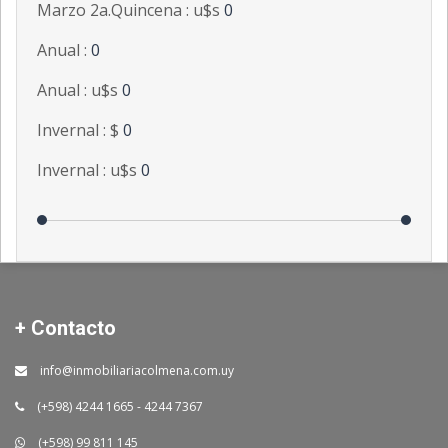
Marzo 2a.Quincena : u$s
0
Anual :
0
Anual : u$s
0
Invernal : $
0
Invernal : u$s
0
+ Contacto
info@inmobiliariacolmena.com.uy
(+598) 4244 1665 - 4244 7367
(+598) 99 811 145