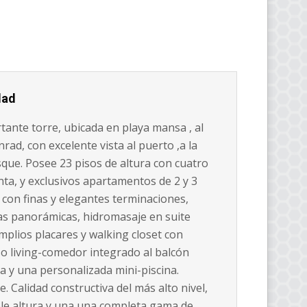
dad
ante torre, ubicada en playa mansa , al
rad, con excelente vista al puerto ,a la
sque. Posee 23 pisos de altura con cuatro
ta, y exclusivos apartamentos de 2 y 3
 con finas y elegantes terminaciones,
tas panorámicas, hidromasaje en suite
mplios placares y walking closet con
so living-comedor integrado al balcón
a y una personalizada mini-piscina.
e. Calidad constructiva del más alto nivel,
ble altura y una una completa gama de