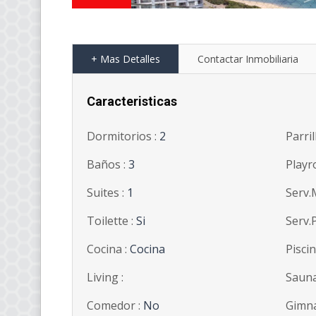
+ Mas Detalles
Contactar Inmobiliaria
Caracteristicas
Dormitorios :
2
Parril
Baños :
3
Playr
Suites :
1
Serv.
Toilette :
Si
Serv.
Cocina :
Cocina
Piscin
Living :
Sauna
Comedor :
No
Gimna