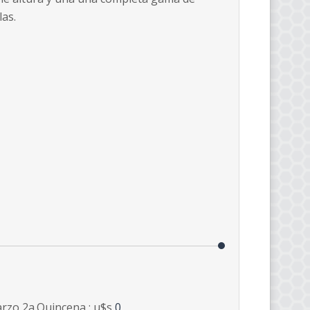
las.
rzo 2a.Quincena : u$s
0