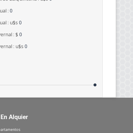
ual :
0
ual : u$s
0
vernal : $
0
vernal : u$s
0
 En Alquier
artamentos