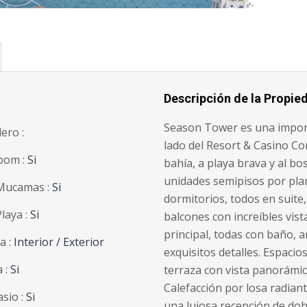
';
Descripción de la Propie
Season Tower es una import
lero :
lado del Resort & Casino Con
oom :
Si
bahía, a playa brava y al bo
unidades semipisos por plan
Mucamas :
Si
dormitorios, todos en suite,
Playa :
Si
balcones con increíbles vis
principal, todas con baño, a
a :
Interior / Exterior
exquisitos detalles. Espacio
 :
Si
terraza con vista panorámic
Calefacción por losa radiant
sio :
Si
una lujosa recepción de do