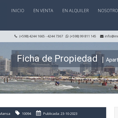
INICIO
EN VENTA
EN ALQUILER
NOSOTRO
(+598) 4244 1665 - 4244 7367
(+598) 99 811 145
info@in
Ficha de Propiedad
Apar
Mansa
10094
Publicada: 23-10-2023