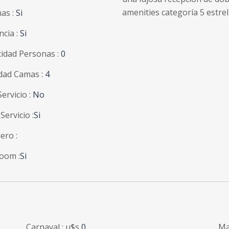
amenities categoría 5 estrel
as :
Si
ncia :
Si
idad Personas :
0
dad Camas :
4
ervicio :
No
Servicio :
Si
ero :
oom :
Si
Carnaval : u$s
0
Ma