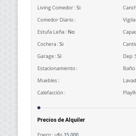
Living Comedor :
Si
Canch
Comedor Diario :
Vigila
Estufa Leña :
No
Capac
Cochera :
Si
Canti
Garage :
Si
Dep. S
Estacionamiento :
Baño 
Muebles :
Lavad
Calefacción :
PlayR
Precios de Alquiler
Enero : u$s
15,000